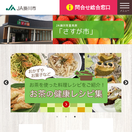
JA掛川市直売所
「さすが市」