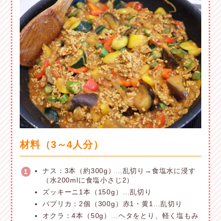
材料（3～4人分）
ナス：3本（約300g）
乱切り→食塩水に浸す
…
1
（水200mlに食塩小さじ2）
ズッキーニ1本（150g）
乱切り
…
パプリカ：2個（300g）赤1・黄1
乱切り
…
オクラ：4本（50g）
ヘタをとり、軽く塩もみ
…