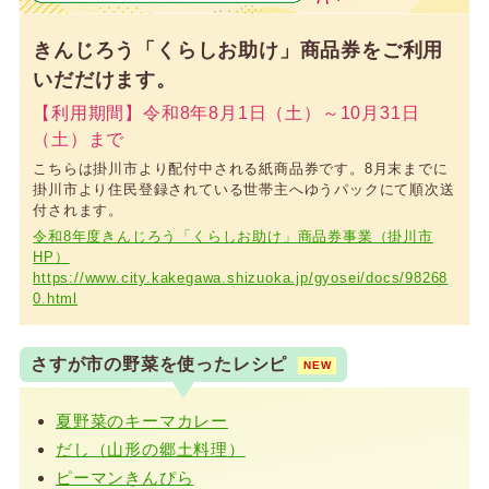
きんじろう「くらしお助け」商品券をご利用
いだだけます。
【利用期間】令和8年8月1日（土）～10月31日
（土）まで
こちらは掛川市より配付中される紙商品券です。8月末までに
掛川市より住民登録されている世帯主へゆうパックにて順次送
付されます。
令和8年度きんじろう「くらしお助け」商品券事業（掛川市
HP）
https://www.city.kakegawa.shizuoka.jp/gyosei/docs/98268
0.html
さすが市の野菜を使ったレシピ
NEW
夏野菜のキーマカレー
だし（山形の郷土料理）
ピーマンきんぴら