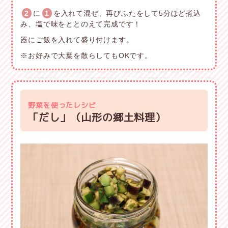
2
に
1
を入れて混ぜ、再びふたをして5分ほど煮込
み、塩で味をととのえて完成です！
器にご飯を入れて盛り付けます。
※お好みで大葉を散らしてもOKです。
野菜を使ったレシピ
「だし」（山形の郷土料理）