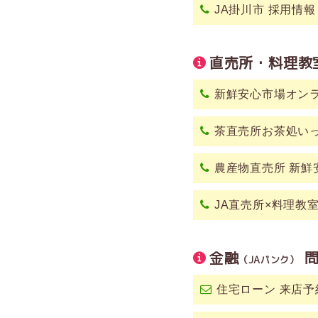
JA掛川市 採用情報
直売所・料理教
新鮮安心市場オン
茶直売所お茶処い
農産物直売所 新鮮
JA直売所×料理教
金融
問
（JAバンク）
住宅ローン 来店予