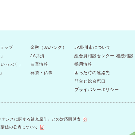
ョップ
金融（JAバンク）
JA掛川市について
市」
JA共済
組合員相談センター 相続相談
処いっぷく」
農業情報
採用情報
」
葬祭・仏事
困った時の連絡先
問合せ総合窓口
プライバシーポリシー
バナンスに関する補充原則」との対応関係表
実績値の公表について