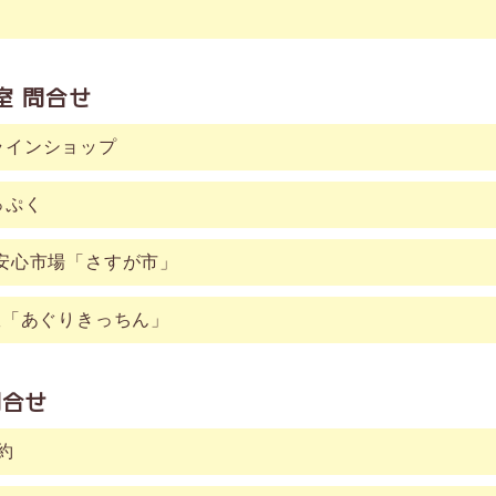
室 問合せ
ラインショップ
っぷく
安心市場「さすが市」
室「あぐりきっちん」
合せ
約