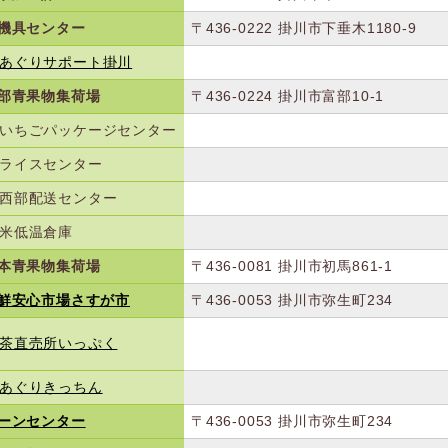
機具センター
〒436-0222
掛川市下垂木1180-9
あぐりサポート掛川
部青果物集荷場
〒436-0224
掛川市富部10-1
いちごパッケージセンター
ライスセンター
西部配送センター
米低温倉庫
本青果物集荷場
〒436-0081
掛川市初馬861-1
鮮安心市場さすが市
〒436-0053
掛川市弥生町234
茶直売所いっぷく
あぐりきっちん
ーンセンター
〒436-0053
掛川市弥生町234