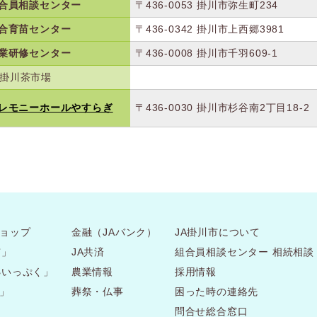
合員相談センター
〒436-0053
掛川市弥生町234
合育苗センター
〒436-0342
掛川市上西郷3981
業研修センター
〒436-0008
掛川市千羽609-1
掛川茶市場
レモニーホールやすらぎ
〒436-0030
掛川市杉谷南2丁目18-2
ョップ
金融（JAバンク）
JA掛川市について
市」
JA共済
組合員相談センター 相続相談
処いっぷく」
農業情報
採用情報
」
葬祭・仏事
困った時の連絡先
問合せ総合窓口