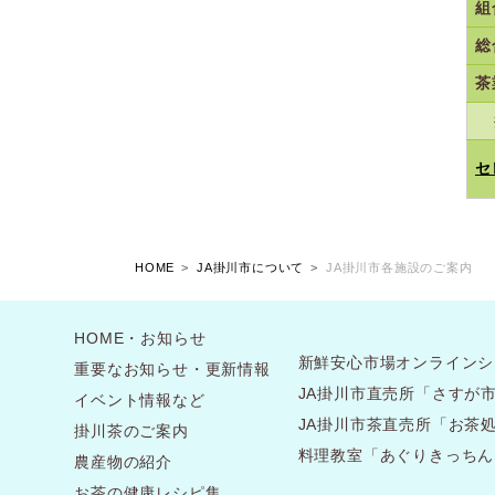
組
総
茶
セ
HOME
JA掛川市について
JA掛川市各施設のご案内
HOME・お知らせ
新鮮安心市場オンラインシ
重要なお知らせ・更新情報
JA掛川市直売所「さすが
イベント情報など
JA掛川市茶直売所「お茶
掛川茶のご案内
料理教室「あぐりきっちん
農産物の紹介
お茶の健康レシピ集